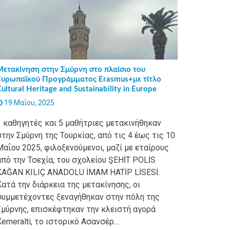
Μετακίνηση στην Σμύρνη στο πλαίσιο του
Ευρωπαϊκού Προγράμματος Erasmus+με τίτλο
ultural Heritage and Sustainability in Europe
19 Μαΐου, 2025
3 καθηγητές και 5 μαθήτριες μετακινήθηκαν
στην Σμύρνη της Τουρκίας, από τις 4 έως τις 10
Μαΐου 2025, φιλοξενούμενοι, μαζί με εταίρους
από την Τσεχία, του σχολείου ŞEHİT POLİS
KAĞAN KILIÇ ANADOLU İMAM HATİP LİSESİ.
Κατά την διάρκεια της μετακίνησης, οι
συμμετέχοντες ξεναγήθηκαν στην πόλη της
Σμύρνης, επισκέφτηκαν την κλειστή αγορά
Kemeralti, το ιστορικό Ασανσέρ…