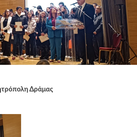
ητρόπολη Δράμας