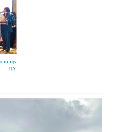
από την
Π.Υ.